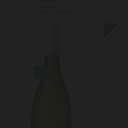
(Canteloup)
Waardering
€
13,95
incl. 21% BTW
4.25
uit
5
OP!