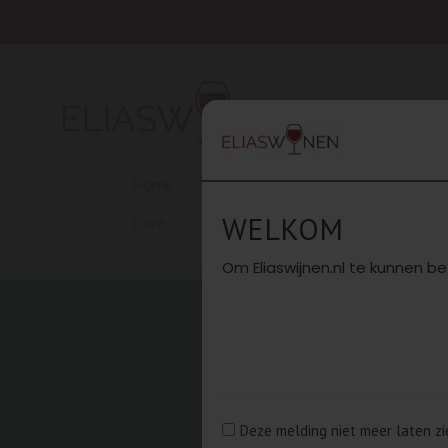
Home
Beaujolais
Bordeaux
C
WELKOM
Loire
PROEVERIJEN
Rhône Noord
Om Eliaswijnen.nl te kunnen be
Deze melding niet meer laten zi