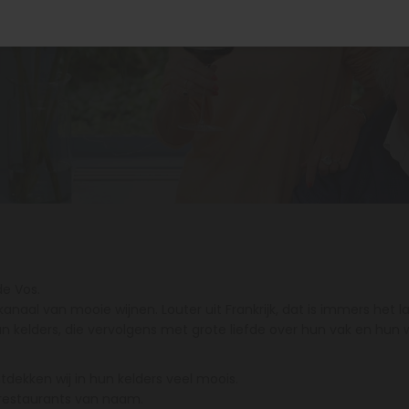
de Vos.
anaal van mooie wijnen. Louter uit Frankrijk, dat is immers het
kelders, die vervolgens met grote liefde over hun vak en hun 
tdekken wij in hun kelders veel moois.
 restaurants van naam.