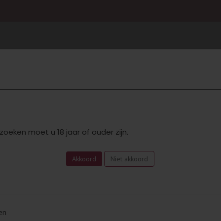
hampagne & Bubbels
Bourgogne
Bugey
Dessert
Rhône Zuid
Rosé
HUISWIJNEN
Pers
zoeken moet u 18 jaar of ouder zijn.
Akkoord
Niet akkoord
en