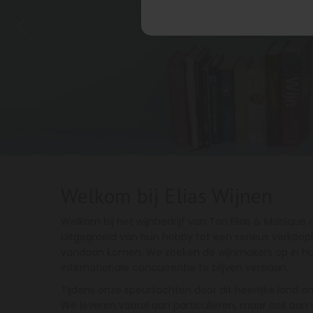
Welkom bij Elias Wijnen
Welkom bij het wijnbedrijf van Ton Elias & Monique 
Uitgegroeid van hun hobby tot een serieus verkoopk
vandaan komen. We zoeken de wijnmakers op in hun 
internationale concurrentie te blijven verslaan.
Tijdens onze speurtochten door dit heerlijke land on
We leveren vooral aan particulieren, maar ook aan