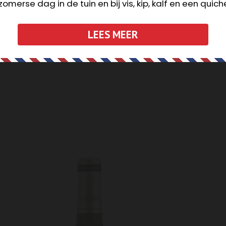
omerse dag in de tuin en bij vis, kip, kalf en een quich
Tour Des Pins Wit 2024 (Preignes Le Neuf)
€
9,95
Tour 
incl. 21% BTW
LEES MEER