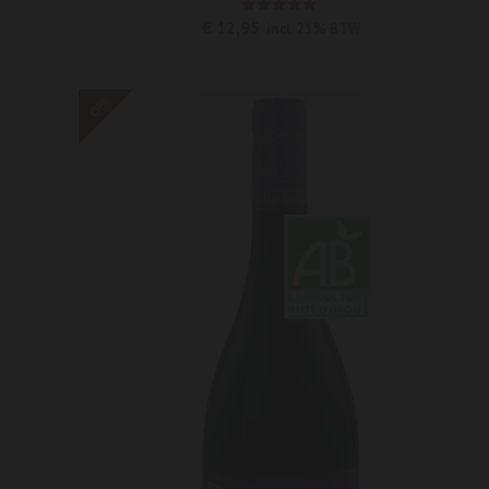
Waardering
€
12,95
incl. 21% BTW
5.00
uit
5
OP!