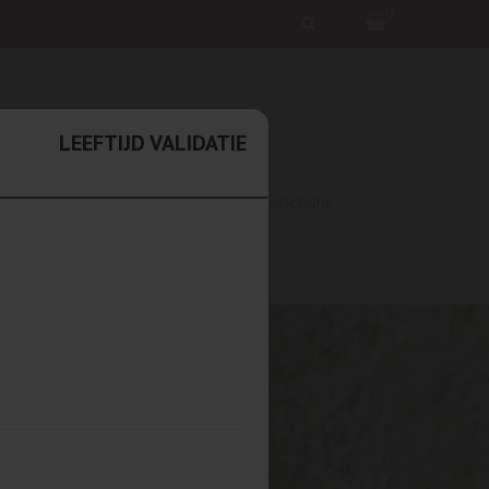
0
LEEFTIJD VALIDATIE
wijn
Elzas
Languedoc & Gascogne