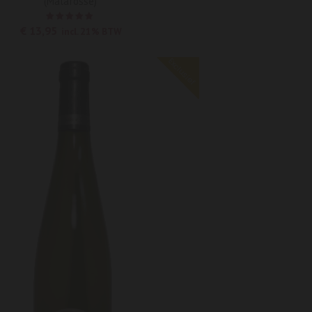
(Malafosse)
Waardering
€
13,95
incl. 21% BTW
5.00
uit
5
Exclusief