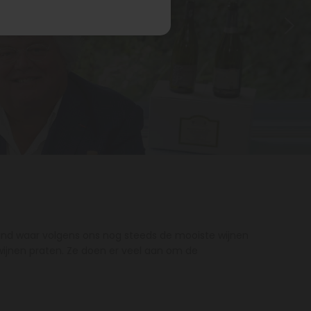
 land waar volgens ons nog steeds de mooiste wijnen
wijnen praten. Ze doen er veel aan om de