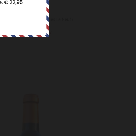
e. € 22,95
Des Pins Rosé 2025 (Preignes Le Neuf)
€
9,95
incl. 21% BTW