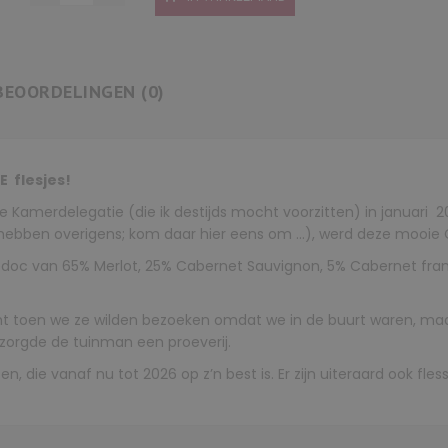
BEOORDELINGEN (0)
E flesjes!
 Kamerdelegatie (die ik destijds mocht voorzitten) in januari 
bben overigens; kom daar hier eens om …), werd deze mooie
édoc van 65% Merlot, 25% Cabernet Sauvignon, 5% Cabernet franc e
ht toen we ze wilden bezoeken omdat we in de buurt waren, ma
rzorgde de tuinman een proeverij.
 die vanaf nu tot 2026 op z’n best is. Er zijn uiteraard ook fles