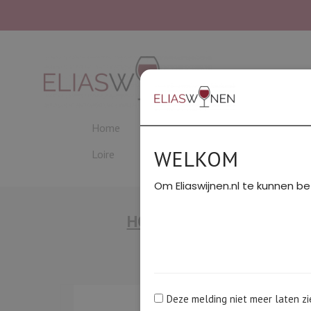
Home
Beaujolais
Bordeaux
C
WELKOM
Loire
PROEVERIJEN
Rhône Noord
Om Eliaswijnen.nl te kunnen be
HOME
/
BORDEAUX
/
Ha
Exclusief
Deze melding niet meer laten zi