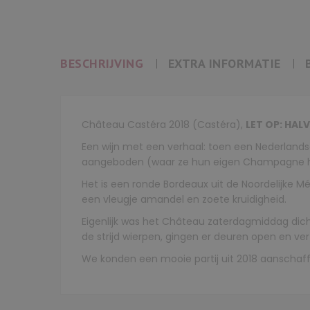
BESCHRIJVING
EXTRA INFORMATIE
Château Castéra 2018 (Castéra),
LET OP: HALV
Een wijn met een verhaal: toen een Nederlandse
aangeboden (waar ze hun eigen Champagne he
Het is een ronde Bordeaux uit de Noordelijke M
een vleugje amandel en zoete kruidigheid.
Eigenlijk was het Château zaterdagmiddag dic
de strijd wierpen, gingen er deuren open en ve
We konden een mooie partij uit 2018 aanschaffen,