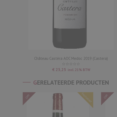
a)
Château Castéra AOC Medoc 2019 (Castera)
€
23,25
incl. 21% BTW
GERELATEERDE PRODUCTEN
Exclusief
OP!
OP!