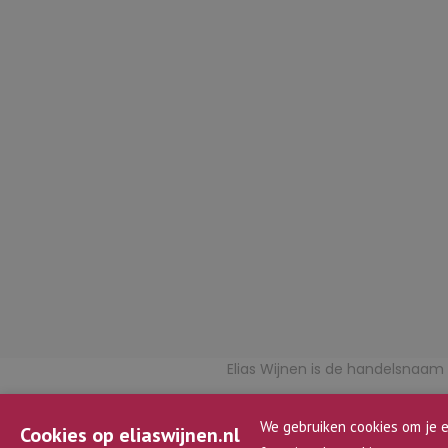
Elias Wijnen is de handelsnaa
BTW n
We gebruiken cookies om je e
Cookies op eliaswijnen.nl