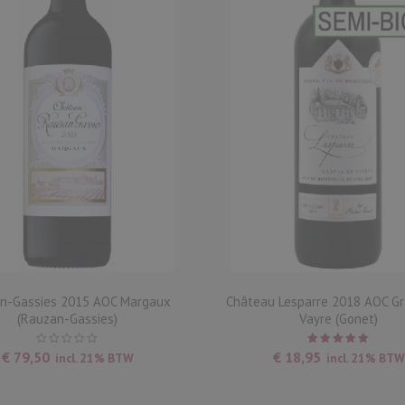
n-Gassies 2015 AOC Margaux
Château Lesparre 2018 AOC G
(Rauzan-Gassies)
Vayre (Gonet)
Waardering
€
79,50
€
18,95
incl. 21% BTW
incl. 21% BTW
5.00
uit
5