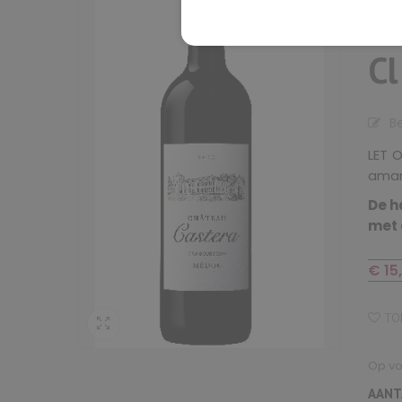
Me
Cl
B
LET O
amand
De h
met 
€
15
TOE
Op v
AANT