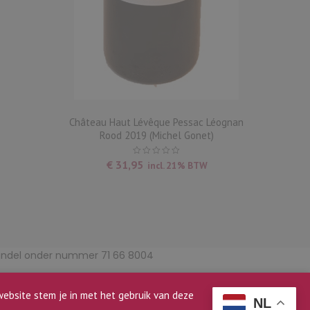
Château Haut Lévêque Pessac Léognan
Rood 2019 (Michel Gonet)
€
31,95
incl. 21% BTW
handel onder nummer 71 66 8004
BONL2U
Doma
ebsite stem je in met het gebruik van deze
NL
Akkoord