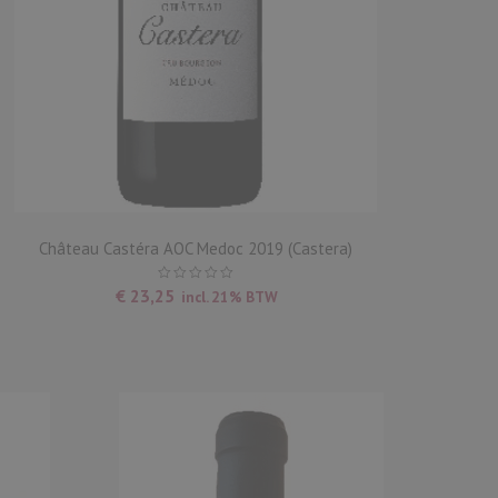
Château Castéra AOC Medoc 2019 (Castera)
C
€
23,25
incl. 21% BTW