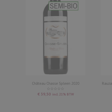
17 AOC
Château Chasse Spleen 2020
Rauza
nard)
€
39,50
incl. 21% BTW