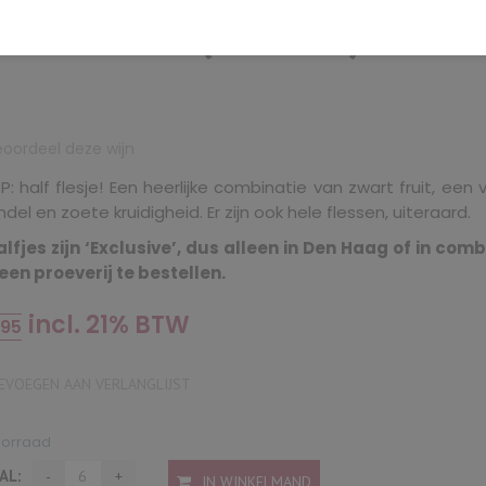
doc 2018 (Castéra) NB: 3
eoordeel deze wijn
P: half flesje! Een heerlijke combinatie van zwart fruit, een 
el en zoete kruidigheid. Er zijn ook hele flessen, uiteraard.
alfjes zijn ‘Exclusive’, dus alleen in Den Haag of in comb
een proeverij te bestellen.
incl. 21% BTW
,95
VOEGEN AAN VERLANGLIJST
oorraad
AL:
IN WINKELMAND