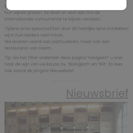
kelders, die vervolgens met grote liefde over hun vak en
hun wijnen praten. Ze doen er veel aan om de
internationale concurrentie te blijven verslaan.
Tijdens onze speurtochten door dit heerlijke land ontdekken
wij in hun kelders veel moois.
We leveren vooral aan particulieren, maar ook aan
restaurants van naam.
Tip: via het Filter onderaan deze pagina ‘navigeert’ u snel
naar de wijn van uw keuze, bv. ‘Biologisch’ en ‘Wit’. En lees
ook vooral de jongste Nieuwsbrief.
Nieuwsbrief