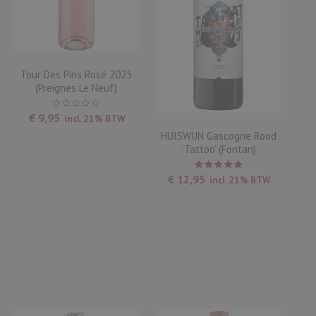
Tour Des Pins Rosé 2025
(Preignes Le Neuf)
€
9,95
incl. 21% BTW
HUISWIJN Gascogne Rood
‘Tattoo’ (Fontan)
Waardering
€
12,95
incl. 21% BTW
5.00
uit
5