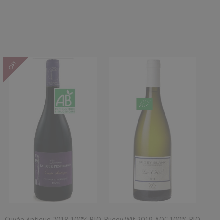
OP!
Cuvée Antique 2018 100% BIO
Bugey Wit 2019 AOC 100% BIO