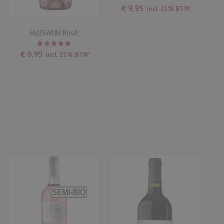
€
9,95
incl. 21% BTW
HUISWIJN Rosé
Waardering
€
9,95
incl. 21% BTW
5.00
uit
5