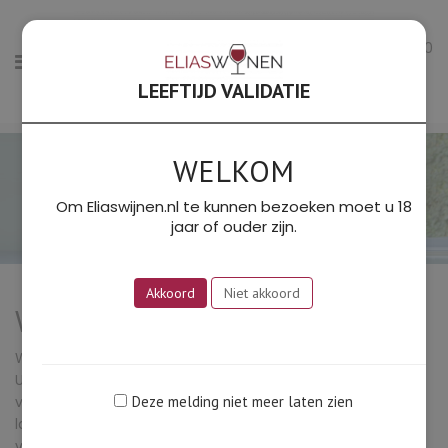
0
LEEFTIJD VALIDATIE
WELKOM
Om Eliaswijnen.nl te kunnen bezoeken moet u 18
jaar of ouder zijn.
Akkoord
Niet akkoord
Welkom bij Elias Wijnen
Welkom bij het wijnbedrijf van Ton Elias & Monique de Vos.
Uitgegroeid van hun hobby tot een serieus verkoopkanaal
van mooie wijnen. Louter uit Frankrijk, dat is immers het
Deze melding niet meer laten zien
land waar volgens ons nog steeds de mooiste wijnen
vandaan komen. We zoeken de wijnmakers op in hun