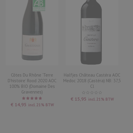
Côtes Du Rhône ‘Terre
Halfjes Château Castéra AOC
D’histoire’ Rood 2020 AOC
Medoc 2018 (Castéra) NB: 37,5
100% BIO (Domaine Des
Cl
Gravennes)
€
15,95
incl. 21% BTW
Waardering
€
14,95
incl. 21% BTW
5.00
uit
5