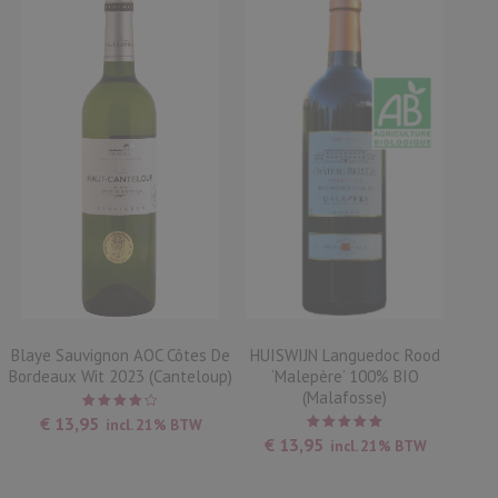
Blaye Sauvignon AOC Côtes De
HUISWIJN Languedoc Rood
Bordeaux Wit 2023 (Canteloup)
‘Malepère’ 100% BIO
(Malafosse)
Waardering
€
13,95
incl. 21% BTW
4.25
uit
Waardering
€
13,95
incl. 21% BTW
5
5.00
uit
5