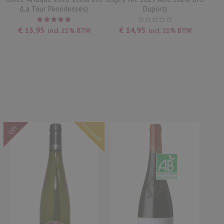
(La Tour Penedesses)
Duport)
Waardering
€
13,95
€
14,95
incl. 21% BTW
incl. 21% BTW
5.00
uit
5
Exclusief
OP!