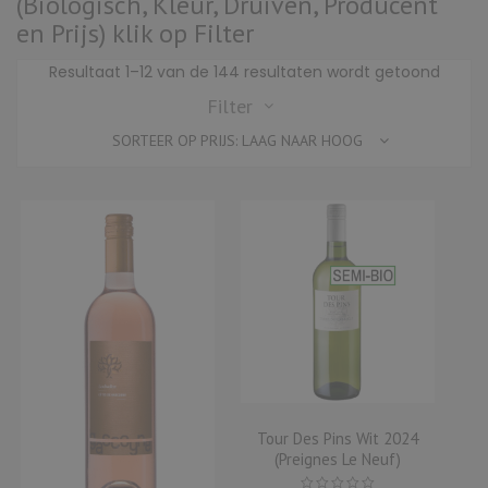
(Biologisch, Kleur, Druiven, Producent
en Prijs) klik op Filter
Gesor
Resultaat 1–12 van de 144 resultaten wordt getoond
op
Filter
prijs:
SORTEER OP PRIJS: LAAG NAAR HOOG
laag
naar
hoog
Tour Des Pins Wit 2024
(Preignes Le Neuf)