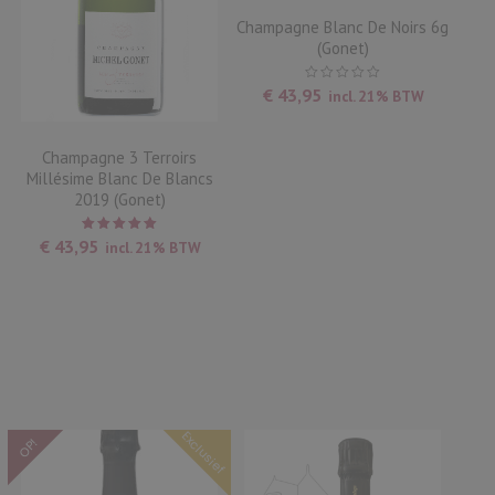
Champagne Blanc De Noirs 6g
(Gonet)
€
43,95
incl. 21% BTW
Champagne 3 Terroirs
Millésime Blanc De Blancs
2019 (Gonet)
Waardering
€
43,95
incl. 21% BTW
5.00
uit
5
Exclusief
OP!