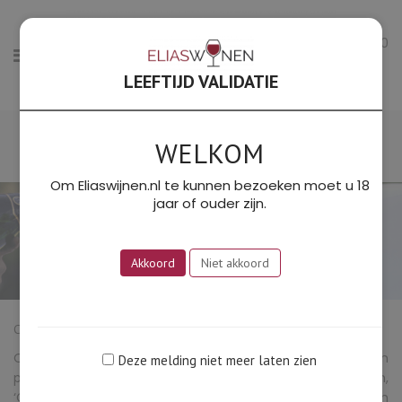
0
LEEFTIJD VALIDATIE
WELKOM
Om Eliaswijnen.nl te kunnen bezoeken moet u 18
jaar of ouder zijn.
Akkoord
Niet akkoord
Champagne & Bubbels
Over Champagne zijn bibliotheken volgeschreven. Een
Deze melding niet meer laten zien
prachtig boek erover is dat van wijnkenner Gert Crum,
‘Champagne’, van harte aanbevolen. We leerden Crum