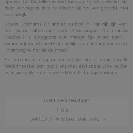
openen (of bestellen in een restaurant) als apéritief om
deze vervolgens door te drinken bij het voorgerecht met
vis, heerlijk!
Goede Crémants uit andere streken in Frankrijk zijn vaak
een prima alternatief voor Champagne. De mousse
(‘bubbel’) is doorgaans wat minder fijn, maar komt -
wanneer je goed zoekt- behoorlijk in de richting van echte
Champagne, net als de smaak.
En soms loop je tegen een vrolijke bokkesprong van de
keldermeester aan, zoals ons met een zoete Loire-bubbel
overkwam, die het uitstekend doet bij fruitige desserts!
Gesorteerd
Toont alle 9 resultaten
op
Filter
prijs:
SORTEER OP PRIJS: LAAG NAAR HOOG
laag
naar
hoog