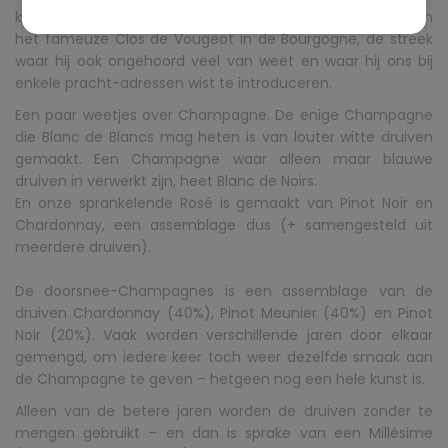
kennen bij de bijeenkomsten van het Chapitre du Tulipes in
het fameuze Clos de Vougeot in de Bourgogne, de streek
waar hij ook ongehoord veel van weet en waar hij ons bij
enkele pracht-adressen wist te introduceren.
Een paar weetjes over Champagne. De enige Champagne
die Blanc de Blancs mag heten is van louter witte druiven
gemaakt. Een Champagne waar alleen maar blauwe
druiven in verwerkt zijn, heet Blanc de Noirs.
En onze sprankelende Rosé is gemaakt van Pinot Noir en
Chardonnay, een assemblage dus (+ samengesteld uit
meerdere druiven).
De doorsnee-Champagnes is een assemblage van de
druiven Chardonnay (40%), Pinot Meunier (40%) en Pinot
Noir (20%). Vaak worden verschillende jaren door elkaar
gemengd, om iedere keer toch weer dezelfde smaak aan
de Champagne te geven – hetgeen nog een hele kunst is.
Alleen van de betere jaren worden de druiven zonder te
mengen gebruikt – en dan is sprake van een Millésime