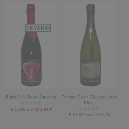
Rubis Perlé Rood (Sanziers)
Crémant Blanc D’Alsace (Jacky
Klein)
€
17,95
incl. 21% BTW
€
19,95
incl. 21% BTW