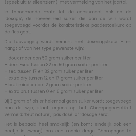
(speek uit: Mielleehziem), met vermelding van het jaartal.
In toenemende mate let de consument ook op de
‘dosage’, de hoeveelheid suiker die aan de wijn wordt
toegevoegd voordat de karakteristieke paddestoelkurk op
de fles gaat.
Die toevoeging wordt verricht met doseringslikeur – en
hangt af van het type gewenste wijn:
– doux meer dan 50 gram suiker per liter
– demi-sec tussen 32 en 50 gram suiker per liter
– sec tussen 17 en 32 gram suiker per liter
– extra dry tussen 12 en 17 gram suiker per liter
– brut minder dan 12 gram suiker per liter
– extra brut tussen 0 en 6 gram suiker per liter
Bij 3 gram of als er helemaal geen suiker wordt toegevoegd
aan de wijn, staat ergens op het Champagne-etiket
vermeld: ‘brut nature’, ‘pas dosé’ of ‘dosage zéro’.
Het is bepaald heel smakelijk (en komt eindelijk ook een
beetje in zwang) om een mooie droge Champagne te