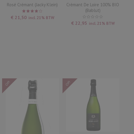
Rosé Crémant (Jacky Klein)
Crémant De Loire 100% BIO
(Bablut)
Waardering
€
21,50
incl. 21% BTW
4.00
uit
€
22,95
incl. 21% BTW
5
OP!
OP!