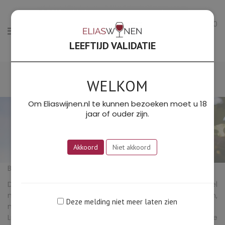
0
LEEFTIJD VALIDATIE
WELKOM
Om Eliaswijnen.nl te kunnen bezoeken moet u 18
jaar of ouder zijn.
Akkoord
Niet akkoord
Bugey
De Bugey is een Franse wijnstreek die Nederlanders vrijwel
niet kennen. Toch komen er prachtige wijnen vandaan,
Deze melding niet meer laten zien
maar ook hier is het natuurlijk zoeken geblazen.
Ligt grofweg tussen Lyon en Genève in tegen de Savoie