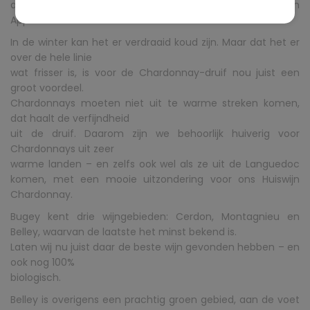
aan (in het zuiden van de Jura) en heeft een eigen
Appellation sinds 1958.
In de winter kan het er verdraaid koud zijn. Maar dat het er
over de hele linie
wat frisser is, is voor de Chardonnay-druif nou juist een
groot voordeel.
Chardonnays moeten niet uit te warme streken komen,
dat haalt de verfijndheid
uit de druif. Daarom zijn we behoorlijk huiverig voor
Chardonnays uit zeer
warme landen – en zelfs ook wel als ze uit de Languedoc
komen, met een mooie uitzondering voor ons Huiswijn
Chardonnay.
Bugey kent drie wijngebieden: Cerdon, Montagnieu en
Belley, waarvan de laatste het minst bekend is.
Laten wij nu juist daar de beste wijn gevonden hebben – en
ook nog 100%
biologisch.
Belley is overigens een prachtig groen gebied, aan de voet