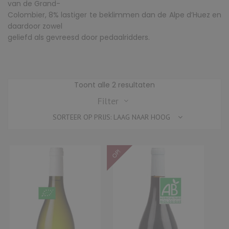
van de Grand-
Colombier, 8% lastiger te beklimmen dan de Alpe d’Huez en
daardoor zowel
geliefd als gevreesd door pedaalridders.
Gesorteerd
Toont alle 2 resultaten
op
Filter
prijs:
SORTEER OP PRIJS: LAAG NAAR HOOG
laag
naar
hoog
OP!