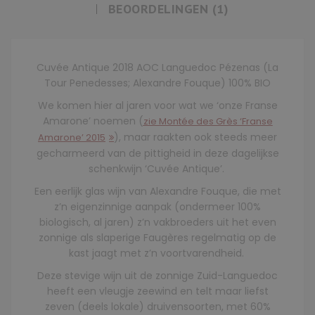
BEOORDELINGEN (1)
Cuvée Antique 2018 AOC Languedoc Pézenas (La
Tour Penedesses; Alexandre Fouque) 100% BIO
We komen hier al jaren voor wat we ‘onze Franse
Amarone’ noemen (
zie Montée des Grès ‘Franse
), maar raakten ook steeds meer
Amarone’ 2015
gecharmeerd van de pittigheid in deze dagelijkse
schenkwijn ‘Cuvée Antique’.
Een eerlijk glas wijn van Alexandre Fouque, die met
z’n eigenzinnige aanpak (ondermeer 100%
biologisch, al jaren) z’n vakbroeders uit het even
zonnige als slaperige Faugères regelmatig op de
kast jaagt met z’n voortvarendheid.
Deze stevige wijn uit de zonnige Zuid-Languedoc
heeft een vleugje zeewind en telt maar liefst
zeven (deels lokale) druivensoorten, met 60%