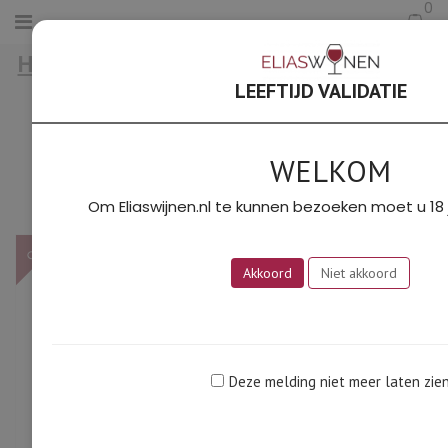
0
HOME
/
LANGUEDOC & GASCOGNE
/
CUVÉE ANTIQUE 2018 100% BIO (LA
LEEFTIJD VALIDATIE
TOUR PENEDESSES)
WELKOM
Om Eliaswijnen.nl te kunnen bezoeken moet u 18 j
OP!
Akkoord
Niet akkoord
Deze melding niet meer laten zie