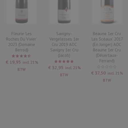
Fleurie ‘Les
Savigny-
Beaune 1er Cru
Roches Du Vivier’
Vergelesses 1er
‘Les Scéaux’ 2017
2023 (Domaine
Cru 2019 AOC
(en Jonger) AOC
Berrod)
Savigny 1er Cru
Beaune 1er Cru
(Jacob)
(Désertaux-
Ferrand)
Waardering
€
19,95
incl. 21%
4.50
uit
Waardering
€
32,95
incl. 21%
5
BTW
5.00
uit
€
37,50
incl. 21%
5
BTW
BTW