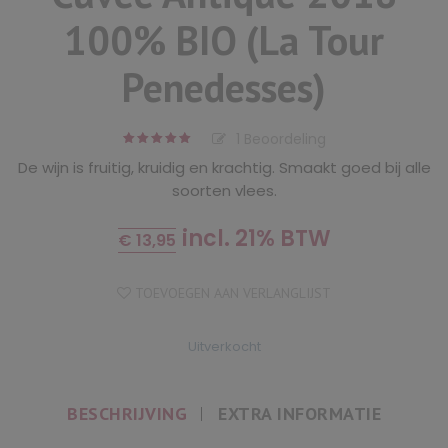
100% BIO (La Tour
Penedesses)
1
Beoordeling
5.00
out
De wijn is fruitig, kruidig en krachtig. Smaakt goed bij alle
of
based
5
soorten vlees.
on
1
customer
rating
incl. 21% BTW
€
13,95
TOEVOEGEN AAN VERLANGLIJST
Uitverkocht
BESCHRIJVING
EXTRA INFORMATIE