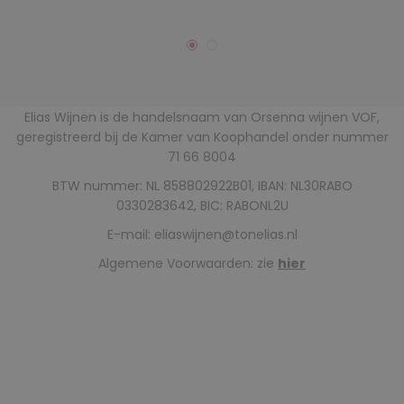
Elias Wijnen is de handelsnaam van Orsenna wijnen VOF,
geregistreerd bij de Kamer van Koophandel onder nummer
71 66 8004
BTW nummer: NL 858802922B01, IBAN: NL30RABO
0330283642, BIC: RABONL2U
E-mail:
eliaswijnen@tonelias.nl
Algemene Voorwaarden: zie
hier