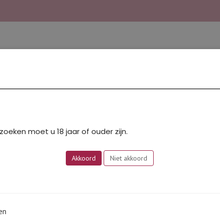
hampagne & Bubbels
Bourgogne
Bugey
Dessert
Rhône Zuid
Rosé
HUISWIJNEN
Pers
zoeken moet u 18 jaar of ouder zijn.
Akkoord
Niet akkoord
jn fan van exclusiviteit. Voor een enkele wijn kunt u ook elders te
 niet zelf zouden willen drinken. Verder vinden we dat niet te 
s de Vayres in ons assortiment, redelijk onbekend en een jaar of
en