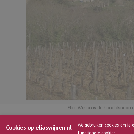
Elias Wijnen is de handelsnaa
BTW n
We gebruiken cookies om je e
Cookies op eliaswijnen.nl
functionele cookies.