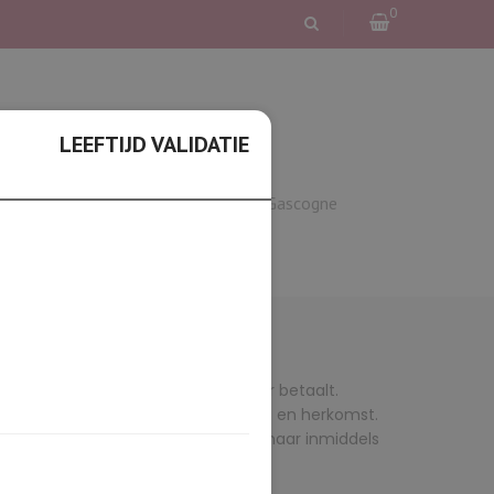
0
LEEFTIJD VALIDATIE
wijn
Elzas
Languedoc & Gascogne
recht – en dan zult u zien dat u meer betaalt.
sterk moet worden afgegaan op etiket en herkomst.
 twintig, dertig terug nog rommel, maar inmiddels