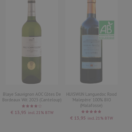
Blaye Sauvignon AOC Côtes De
HUISWIJN Languedoc Rood
Bordeaux Wit 2023 (Canteloup)
‘Malepère’ 100% BIO
(Malafosse)
Waardering
€
13,95
incl. 21% BTW
4.25
uit
Waardering
€
13,95
incl. 21% BTW
5
5.00
uit
5