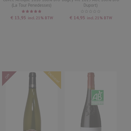
(La Tour Penedesses)
Duport)
Waardering
€
13,95
€
14,95
incl. 21% BTW
incl. 21% BTW
5.00
uit
5
Exclusief
OP!