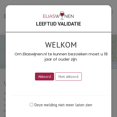
0
LEEFTIJD VALIDATIE
WELKOM
Om Eliaswijnen.nl te kunnen bezoeken moet u 18
jaar of ouder zijn.
Akkoord
Niet akkoord
Welkom bij Elias Wijnen
Welkom bij het wijnbedrijf van Ton Elias & Monique de Vos.
Uitgegroeid van hun hobby tot een serieus verkoopkanaal
van mooie wijnen. Louter uit Frankrijk, dat is immers het
Deze melding niet meer laten zien
land waar volgens ons nog steeds de mooiste wijnen
vandaan komen. We zoeken de wijnmakers op in hun