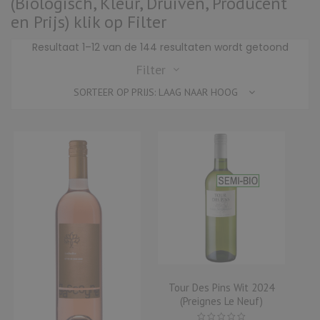
(Biologisch, Kleur, Druiven, Producent
en Prijs) klik op Filter
Gesor
Resultaat 1–12 van de 144 resultaten wordt getoond
op
Filter
prijs:
SORTEER OP PRIJS: LAAG NAAR HOOG
laag
naar
hoog
Tour Des Pins Wit 2024
(Preignes Le Neuf)