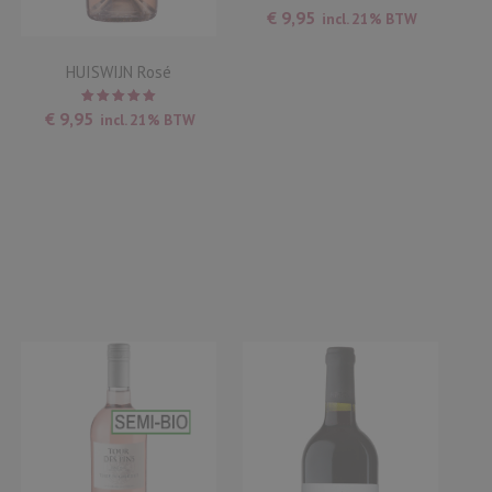
€
9,95
incl. 21% BTW
HUISWIJN Rosé
Waardering
€
9,95
incl. 21% BTW
5.00
uit
5