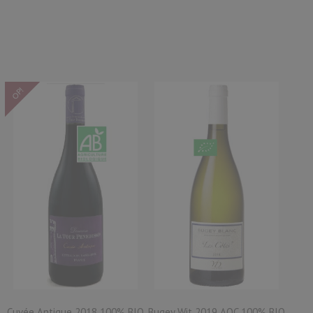
OP!
Cuvée Antique 2018 100% BIO
Bugey Wit 2019 AOC 100% BIO