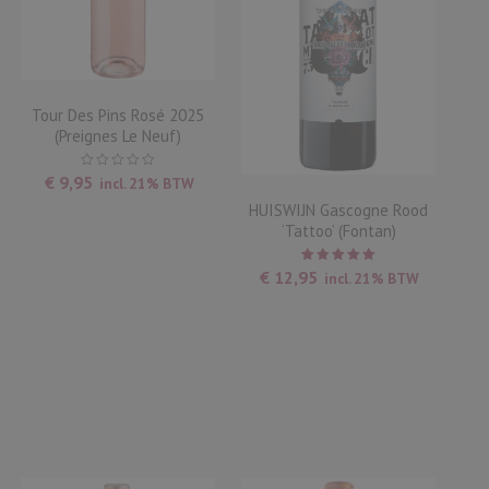
Tour Des Pins Rosé 2025
(Preignes Le Neuf)
€
9,95
incl. 21% BTW
HUISWIJN Gascogne Rood
‘Tattoo’ (Fontan)
Waardering
€
12,95
incl. 21% BTW
5.00
uit
5