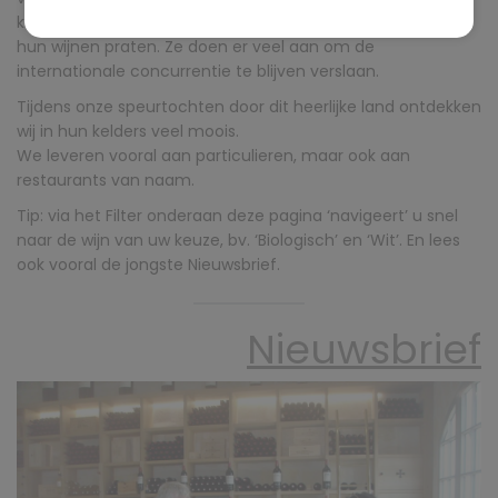
kelders, die vervolgens met grote liefde over hun vak en
hun wijnen praten. Ze doen er veel aan om de
internationale concurrentie te blijven verslaan.
Tijdens onze speurtochten door dit heerlijke land ontdekken
wij in hun kelders veel moois.
We leveren vooral aan particulieren, maar ook aan
restaurants van naam.
Tip: via het Filter onderaan deze pagina ‘navigeert’ u snel
naar de wijn van uw keuze, bv. ‘Biologisch’ en ‘Wit’. En lees
ook vooral de jongste Nieuwsbrief.
Nieuwsbrief