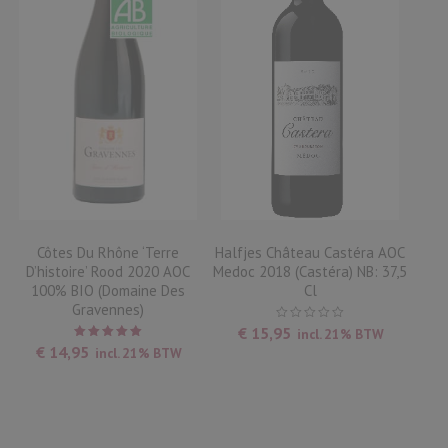
Côtes Du Rhône ‘Terre
Halfjes Château Castéra AOC
D’histoire’ Rood 2020 AOC
Medoc 2018 (Castéra) NB: 37,5
100% BIO (Domaine Des
Cl
Gravennes)
€
15,95
incl. 21% BTW
Waardering
€
14,95
incl. 21% BTW
5.00
uit
5