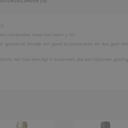
BEOORDELINGEN (0)
in)
nden combinatie, maar hier heeft u ‘m!
as’ genoemd. Moeilijk om goed te produceren en dus gaat het va
kocht. Het huis Klein ligt in Soulzmatt, dat een bijzonder gunsti