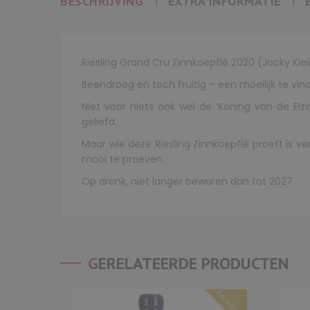
BESCHRIJVING
EXTRA INFORMATIE
Riesling Grand Cru Zinnkoepflé 2020 (Jacky Kle
Beendroog en toch fruitig – een moeilijk te vi
Niet voor niets ook wel de ‘Koning van de Elz
geliefd.
Maar wie deze Riesling Zinnkoepflé proeft is ver
mooi te proeven.
Op dronk, niet langer bewaren dan tot 2027
GERELATEERDE PRODUCTEN
Exclusief