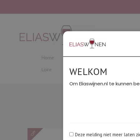
Home
Beaujolais
Bordeaux
C
WELKOM
Loire
PROEVERIJEN
Rhône Noord
Om Eliaswijnen.nl te kunnen be
HOME
/
ELZAS
Ri
Exclusief
OP!
Deze melding niet meer laten zi