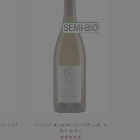
rre’ 2014
Quincy Sauvignon 2023 AOC Quincy
Corton-
(Renaudat)
Corton-