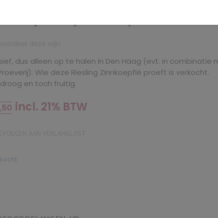
20 (Jacky Klein)
eoordeel deze wijn
sief, dus alleen op te halen in Den Haag (evt. in combinatie
roeverij). Wie deze Riesling Zinnkoepflé proeft is verkocht.
roog en toch fruitig.
incl. 21% BTW
,50
VOEGEN AAN VERLANGLIJST
rkocht