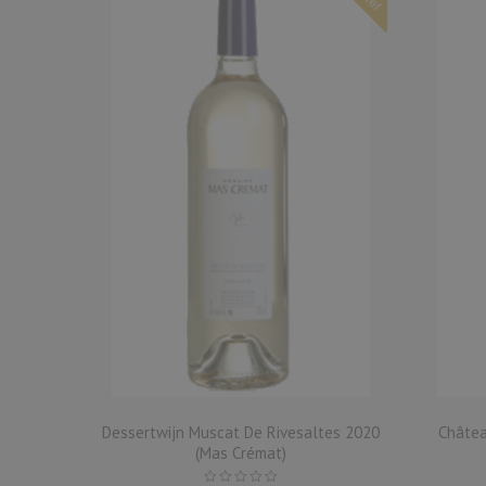
koepflé
Dessertwijn Muscat De Rivesaltes 2020
Châte
n)
(Mas Crémat)