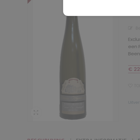
20
B
Exclu
een P
Beend
€
22
TOE
Uitve