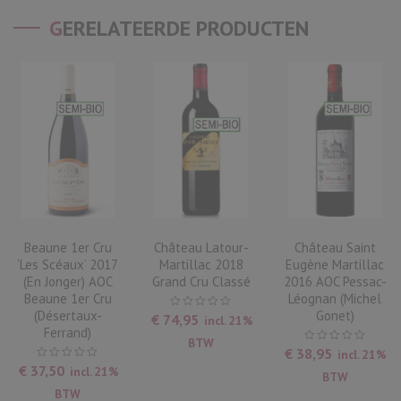
GERELATEERDE PRODUCTEN
Beaune 1er Cru
Château Latour-
Château Saint
‘Les Scéaux’ 2017
Martillac 2018
Eugène Martillac
(en Jonger) AOC
Grand Cru Classé
2016 AOC Pessac-
Beaune 1er Cru
Léognan (Michel
(Désertaux-
Gonet)
€
74,95
incl. 21%
Ferrand)
BTW
€
38,95
incl. 21%
€
37,50
incl. 21%
BTW
BTW