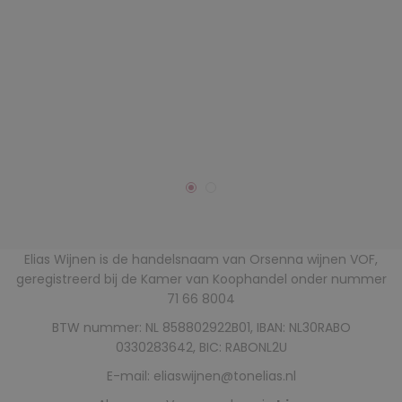
Elias Wijnen is de handelsnaam van Orsenna wijnen VOF,
geregistreerd bij de Kamer van Koophandel onder nummer
71 66 8004
BTW nummer: NL 858802922B01, IBAN: NL30RABO
0330283642, BIC: RABONL2U
E-mail:
eliaswijnen@tonelias.nl