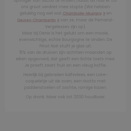
opvolger van Jacob te vinden, nadat dit huis er tot
ons groot verdriet mee stopte (We hebben
gelukkig nog wel wat
en
Chambolle-Musigny
van ze, maar de Pernand-
Gevrey-Chambertin
Vergelesses zijn op).
Maar bij Denis is het gelukt om een mooie,
evenwichtige, echte Bourgogne te vinden. De
Pinot Noir stuift je glas uit.
15% van de druiven zijn achttien maanden op
eiken opgevoed, dat geeft een lichte toets mee.
Je proeft zwart fruit en een vleug koffie.
Heerlijk bij gebraden kalfsvlees, een Loire-
coqueletje uit de oven, een risotto met
paddenstoelen of zachte, romige kazen.
Op dronk. Maar ook tot 2030 houdbaar.