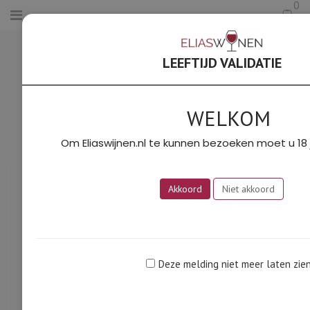
0
HOME
/
BOURGOGNE
/
PERNAND-
VERGELESSES ROOD 2022 AOC
LEEFTIJD VALIDATIE
(DOMAINE DENIS PÈRE ET FILS)
WELKOM
Om Eliaswijnen.nl te kunnen bezoeken moet u 18 j
Akkoord
Niet akkoord
Deze melding niet meer laten zie