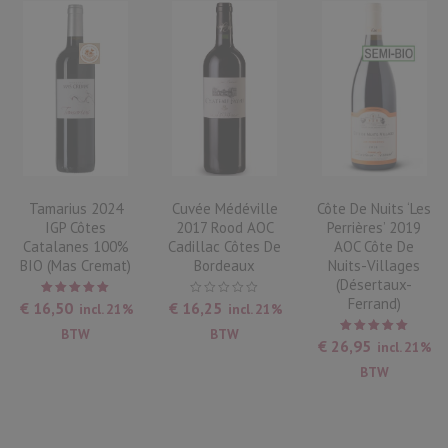
Tamarius 2024
Cuvée Médéville
Côte De Nuits ‘Les
IGP Côtes
2017 Rood AOC
Perrières’ 2019
Catalanes 100%
Cadillac Côtes De
AOC Côte De
BIO (Mas Cremat)
Bordeaux
Nuits-Villages
(Désertaux-
Ferrand)
Waardering
€
16,50
€
16,25
incl. 21%
incl. 21%
5.00
uit
5
BTW
BTW
Waardering
€
26,95
incl. 21%
5.00
uit
5
BTW