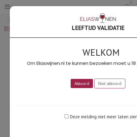
0
HOME
/
LOIRE
/
PETRA ALBA 2017
BIO AOC ANJOU VILLAGES BRISSAC 100%
LEEFTIJD VALIDATIE
BIO (BABLUT)
WELKOM
Om Eliaswijnen.nl te kunnen bezoeken moet u 18 j
Akkoord
Niet akkoord
Deze melding niet meer laten zie