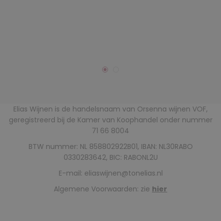
Elias Wijnen is de handelsnaam van Orsenna wijnen VOF,
geregistreerd bij de Kamer van Koophandel onder nummer
71 66 8004
BTW nummer: NL 858802922B01, IBAN: NL30RABO
0330283642, BIC: RABONL2U
E-mail:
eliaswijnen@tonelias.nl
Algemene Voorwaarden: zie
hier