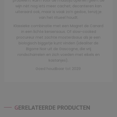
probleem. Ruim voor de maaltijd openen geeft de
wijn nét nog iets meer cachet; decanteren kan
uiteraard ook, maar is vaak zo’n gedoe, tenzij je
van het ritueel houdt.
Klassieke combinatie met een Magret de Canard
in een lichte kersensaus. Of slow-cooked
procureur met zachte mosterdsaus als je een
biologisch biggetje kunt vinden (idealiter de
Bigorre Noir uit de Gascogne, die vrij
rondscharrelen en zich voeden met eikels en
kastanjes).
Goed houdbaar tot 2029
GERELATEERDE PRODUCTEN