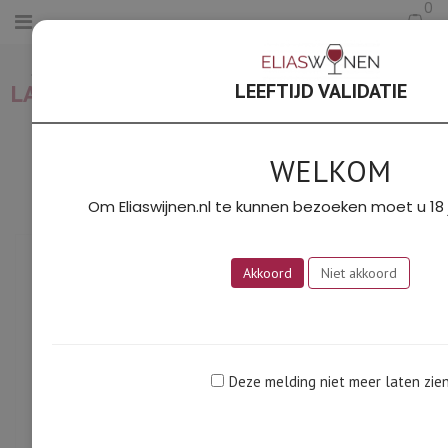
0
HOME
/
BORDEAUX
/
PETIT HAUT
LAFITTE AOC PESSAC LÉOGNAN (GRAVES)
LEEFTIJD VALIDATIE
ROOD 2017
WELKOM
Om Eliaswijnen.nl te kunnen bezoeken moet u 18 j
Exclusief
Akkoord
Niet akkoord
Deze melding niet meer laten zie