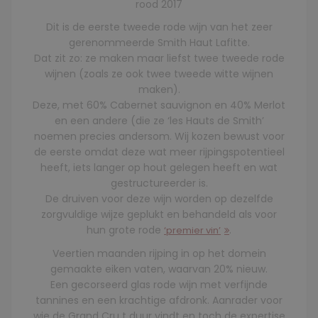
rood 2017
Dit is de eerste tweede rode wijn van het zeer
gerenommeerde Smith Haut Lafitte.
Dat zit zo: ze maken maar liefst twee tweede rode
wijnen (zoals ze ook twee tweede witte wijnen
maken).
Deze, met 60% Cabernet sauvignon en 40% Merlot
en een andere (die ze ‘les Hauts de Smith’
noemen precies andersom. Wij kozen bewust voor
de eerste omdat deze wat meer rijpingspotentieel
heeft, iets langer op hout gelegen heeft en wat
gestructureerder is.
De druiven voor deze wijn worden op dezelfde
zorgvuldige wijze geplukt en behandeld als voor
hun grote rode
.
‘premier vin’
Veertien maanden rijping in op het domein
gemaakte eiken vaten, waarvan 20% nieuw.
Een gecorseerd glas rode wijn met verfijnde
tannines en een krachtige afdronk. Aanrader voor
wie de Grand Cru t duur vindt en toch de expertise