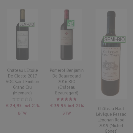
Château L’Etoile
Pomerol Benjamin
De Clotte 2017
De Beauregard
AOC Saint Emilion
2016 BIO
Grand Cru
(Château
(Meynard)
Beauregard)
Waardering
€
24,95
€
39,95
incl. 21%
incl. 21%
5.00
uit
Château Haut
5
BTW
BTW
Lévêque Pessac
Léognan Rood
2019 (Michel
Gonet)