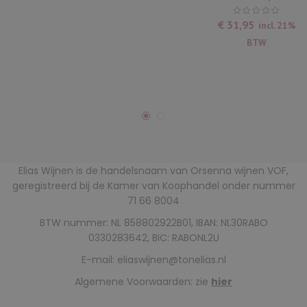
€
31,95
incl. 21%
BTW
Elias Wijnen is de handelsnaam van Orsenna wijnen VOF,
geregistreerd bij de Kamer van Koophandel onder nummer
71 66 8004
BTW nummer: NL 858802922B01, IBAN: NL30RABO
0330283642, BIC: RABONL2U
E-mail:
eliaswijnen@tonelias.nl
Algemene Voorwaarden: zie
hier