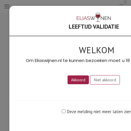
0
HOME
/
BORDEAUX
/
CHÂTEAU
BOYREIN GRAVES WIT 2024 (JEAN
LEEFTIJD VALIDATIE
MÉDÉVILLE)
WELKOM
Om Eliaswijnen.nl te kunnen bezoeken moet u 18 j
Akkoord
Niet akkoord
Deze melding niet meer laten zie