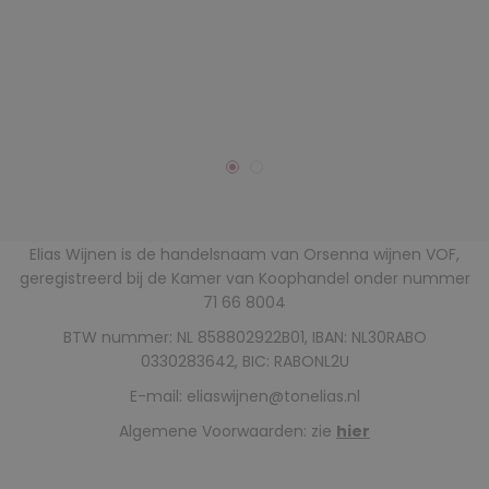
Elias Wijnen is de handelsnaam van Orsenna wijnen VOF,
geregistreerd bij de Kamer van Koophandel onder nummer
71 66 8004
BTW nummer: NL 858802922B01, IBAN: NL30RABO
0330283642, BIC: RABONL2U
E-mail:
eliaswijnen@tonelias.nl
Algemene Voorwaarden: zie
hier