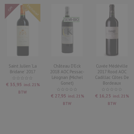
Exclusief
OP!
Saint Julien ‘La
Château D’Eck
Cuvée Médéville
Bridane’ 2017
2018 AOC Pessac-
2017 Rood AOC
Léognan (Michel
Cadillac Côtes De
Gonet)
Bordeaux
€
35,95
incl. 21%
BTW
€
27,95
€
16,25
incl. 21%
incl. 21%
BTW
BTW