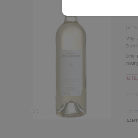
Ri
B
Wijn 
Den 
Drie
mango
€
16
TOE
Op v
AANT