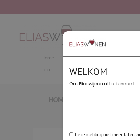
Home
Beaujolais
Bordeaux
C
WELKOM
Loire
PROEVERIJEN
Rhône Noord
Om Eliaswijnen.nl te kunnen be
HOME
/
LANGUEDOC & GA
De
Exclusief
Deze melding niet meer laten zi