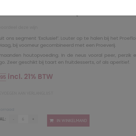
vesaltes 2020 (Mas Créma
eoordeel deze wijn
uit ons segment ‘Exclusief’. Louter op te halen bij het Proeflo
Haag, bij voorneur gecombineerd met een Proeverij.
 maanden houtopvoeding. In de neus vooral peer, perzik 
. Zeer geschikt bij taart en fruitdesserts, of als aperitief.
incl. 21% BTW
,95
VOEGEN AAN VERLANGLIJST
oorraad
AL:
IN WINKELMAND