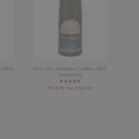
 Petite
Pinot Gris ‘Vendanges Tardives’ 2016
Gewür
(Jacky Klein)
Waardering
€
34,95
incl. 21% BTW
5.00
uit
5