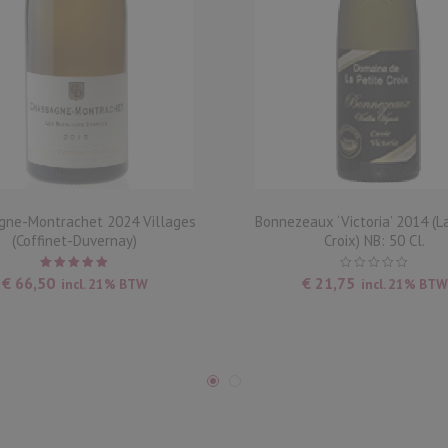
gne-Montrachet 2024 Villages
Bonnezeaux ‘Victoria’ 2014 (La
(Coffinet-Duvernay)
Croix) NB: 50 Cl.
Waardering
€
66,50
€
21,75
incl. 21% BTW
incl. 21% BTW
5.00
uit
5