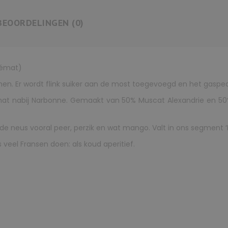
BEOORDELINGEN (0)
rémat)
men. Er wordt flink suiker aan de most toegevoegd en het gasp
mat nabij Narbonne. Gemaakt van 50% Muscat Alexandrie en 50%
 neus vooral peer, perzik en wat mango. Valt in ons segment ‘E
ls veel Fransen doen: als koud aperitief.