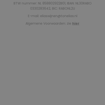
BTW nummer: NL 858802922B01, IBAN: NL30RABO
0330283642, BIC: RABONL2U
E-mail:
eliaswijnen@tonelias.nl
Algemene Voorwaarden: zie
hier