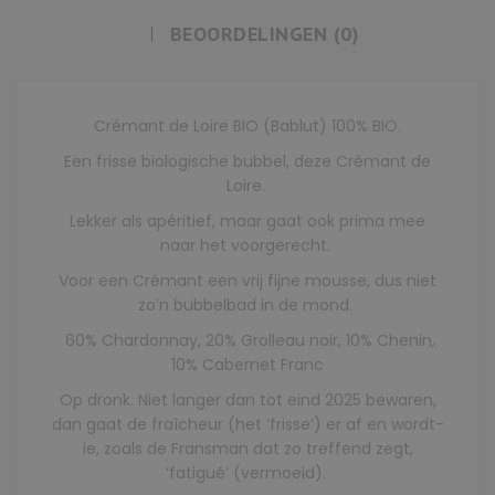
BEOORDELINGEN (0)
Crémant de Loire BIO (Bablut) 100% BIO.
Een frisse biologische bubbel, deze Crémant de
Loire.
Lekker als apéritief, maar gaat ook prima mee
naar het voorgerecht.
Voor een Crémant een vrij fijne mousse, dus niet
zo’n bubbelbad in de mond.
60% Chardonnay, 20% Grolleau noir, 10% Chenin,
10% Cabernet Franc
Op dronk. Niet langer dan tot eind 2025 bewaren,
dan gaat de fraîcheur (het ‘frisse’) er af en wordt-
ie, zoals de Fransman dat zo treffend zegt,
‘fatigué’ (vermoeid).