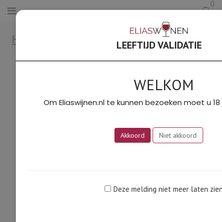
0
HOME
/
LOIRE
/
CRÉMANT DE LOIRE
LEEFTIJD VALIDATIE
100% BIO (BABLUT)
WELKOM
Om Eliaswijnen.nl te kunnen bezoeken moet u 18 j
Akkoord
Niet akkoord
Deze melding niet meer laten zie