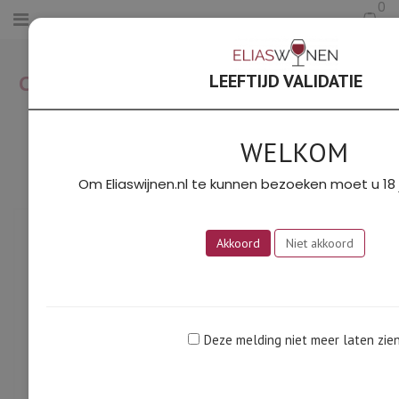
0
HOME
/
RHÔNE ZUID
/
CHÂTEAUNEUF-DU-PAPE WIT 2024 AOC
LEEFTIJD VALIDATIE
(CHANTE-PERDRIX)
WELKOM
Om Eliaswijnen.nl te kunnen bezoeken moet u 18 j
Akkoord
Niet akkoord
Deze melding niet meer laten zie