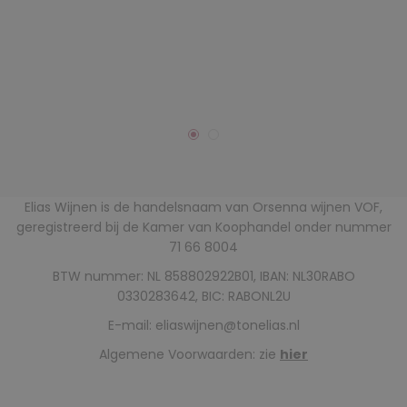
Elias Wijnen is de handelsnaam van Orsenna wijnen VOF,
geregistreerd bij de Kamer van Koophandel onder nummer
71 66 8004
BTW nummer: NL 858802922B01, IBAN: NL30RABO
0330283642, BIC: RABONL2U
E-mail:
eliaswijnen@tonelias.nl
Algemene Voorwaarden: zie
hier