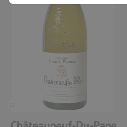
Châteauneuf-Du-Pape