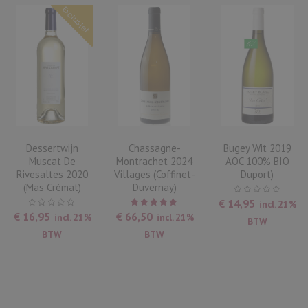
Exclusief
Dessertwijn
Chassagne-
Bugey Wit 2019
Muscat De
Montrachet 2024
AOC 100% BIO
Rivesaltes 2020
Villages (Coffinet-
Duport)
(Mas Crémat)
Duvernay)
€
14,95
incl. 21%
Waardering
€
16,95
€
66,50
incl. 21%
incl. 21%
BTW
5.00
uit
5
BTW
BTW