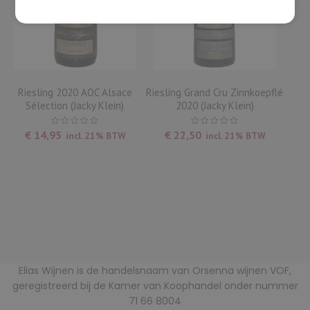
Riesling 2020 AOC Alsace
Riesling Grand Cru Zinnkoepflé
Sélection (Jacky Klein)
2020 (Jacky Klein)
€
14,95
€
22,50
incl. 21% BTW
incl. 21% BTW
Elias Wijnen is de handelsnaam van Orsenna wijnen VOF,
geregistreerd bij de Kamer van Koophandel onder nummer
71 66 8004