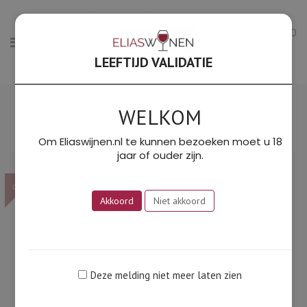
0
LEEFTIJD VALIDATIE
Gesorteerd
Toont alle 2 resultaten
op
WELKOM
Filter
prijs:
SORTEER OP PRIJS: LAAG NAAR HOOG
laag
Om Eliaswijnen.nl te kunnen bezoeken moet u 18
naar
jaar of ouder zijn.
hoog
Exclusief
Exclusief
OP!
OP!
Akkoord
Niet akkoord
Deze melding niet meer laten zien