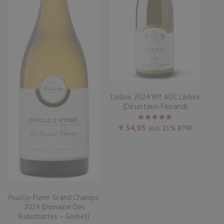
Ladoix 2024 Wit AOC Ladoix
(Désertaux-Ferrand)
Waardering
€
34,95
incl. 21% BTW
5.00
uit
5
Pouilly-Fumé ‘Grand Champs’
2024 (Domaine Des
Rabichattes – Grebet)