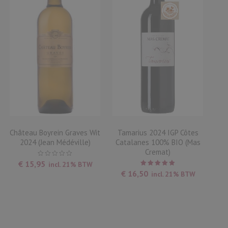
Château Boyrein Graves Wit
Tamarius 2024 IGP Côtes
2024 (Jean Médéville)
Catalanes 100% BIO (Mas
Cremat)
€
15,95
incl. 21% BTW
Waardering
€
16,50
incl. 21% BTW
5.00
uit
5