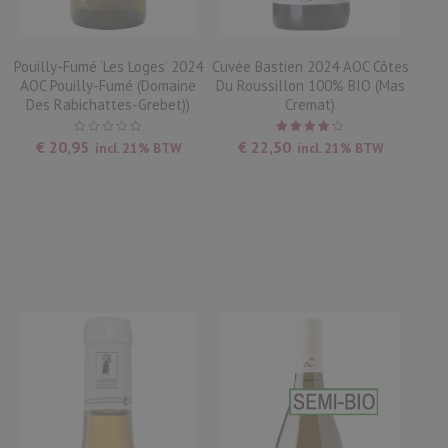
Pouilly-Fumé ‘Les Loges’ 2024
Cuvée Bastien 2024 AOC Côtes
AOC Pouilly-Fumé (Domaine
Du Roussillon 100% BIO (Mas
Des Rabichattes-Grebet))
Cremat)
Waardering
€
20,95
€
22,50
incl. 21% BTW
incl. 21% BTW
4.00
uit
5