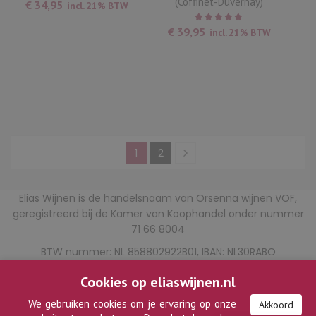
(Coffinet-Duvernay)
€
34,95
incl. 21% BTW
Waardering
€
39,95
incl. 21% BTW
5.00
uit
5
1
2
Elias Wijnen is de handelsnaam van Orsenna wijnen VOF,
geregistreerd bij de Kamer van Koophandel onder nummer
71 66 8004
BTW nummer: NL 858802922B01, IBAN: NL30RABO
0330283642, BIC: RABONL2U
Cookies op eliaswijnen.nl
E-mail:
eliaswijnen@tonelias.nl
We gebruiken cookies om je ervaring op onze
Akkoord
Algemene Voorwaarden: zie
hier