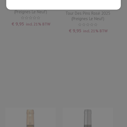
Tour Des Pins Wit 2024
(Preignes Le Neuf)
Tour Des Pins Rosé 2025
(Preignes Le Neuf)
€
9,95
incl. 21% BTW
€
9,95
incl. 21% BTW