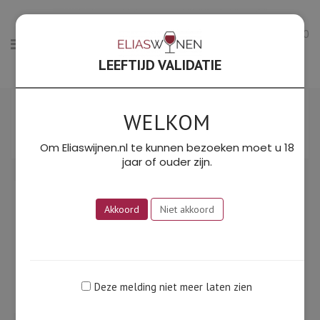
0
LEEFTIJD VALIDATIE
Gesort
Resultaat 1–12 van de 17 resultaten wordt getoond
op
WELKOM
Filter
prijs:
SORTEER OP PRIJS: LAAG NAAR HOOG
laag
Om Eliaswijnen.nl te kunnen bezoeken moet u 18
naar
jaar of ouder zijn.
hoog
Akkoord
Niet akkoord
Deze melding niet meer laten zien