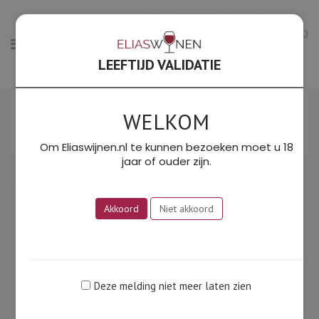
0
LEEFTIJD VALIDATIE
Gesorteerd
Toont alle 3 resultaten
op
WELKOM
Filter
prijs:
SORTEER OP PRIJS: LAAG NAAR HOOG
laag
Om Eliaswijnen.nl te kunnen bezoeken moet u 18
naar
jaar of ouder zijn.
hoog
Akkoord
Niet akkoord
Deze melding niet meer laten zien