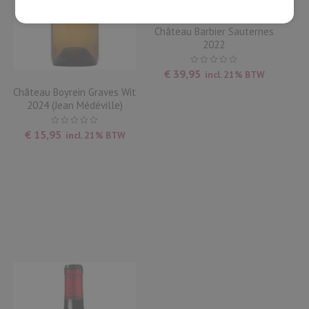
Château Barbier Sauternes
2022
€
39,95
incl. 21% BTW
Château Boyrein Graves Wit
2024 (Jean Médéville)
€
15,95
incl. 21% BTW