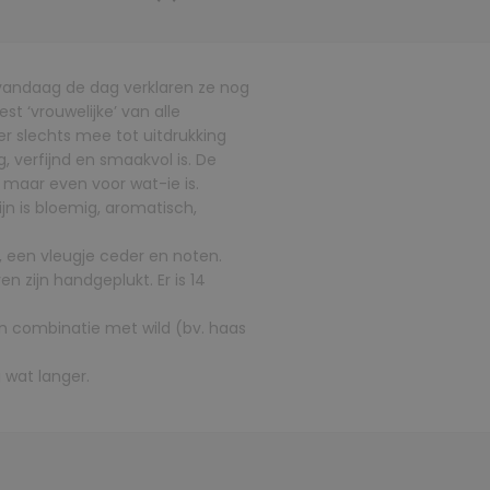
 vandaag de dag verklaren ze nog
‘vrouwelijke’ van alle
er slechts mee tot uitdrukking
verfijnd en smaakvol is. De
 maar even voor wat-ie is.
ijn is bloemig, aromatisch,
 een vleugje ceder en noten.
n zijn handgeplukt. Er is 14
n combinatie met wild (bv. haas
 wat langer.