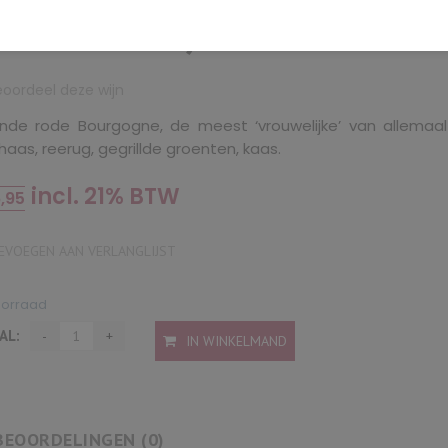
ucien Jacob)
eoordeel deze wijn
ijnde rode Bourgogne, de meest ‘vrouwelijke’ van allemaal
aas, reerug, gegrillde groenten, kaas.
incl. 21% BTW
,95
VOEGEN AAN VERLANGLIJST
oorraad
AL:
IN WINKELMAND
BEOORDELINGEN (0)