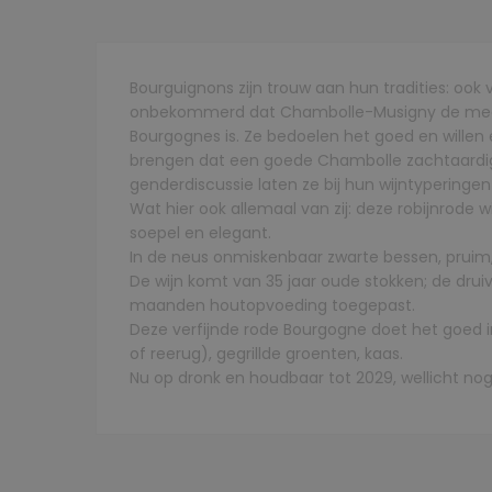
Bourguignons zijn trouw aan hun tradities: ook
onbekommerd dat Chambolle-Musigny de meest 
Bourgognes is. Ze bedoelen het goed en willen 
brengen dat een goede Chambolle zachtaardig, 
genderdiscussie laten ze bij hun wijntyperingen
Wat hier ook allemaal van zij: deze robijnrode w
soepel en elegant.
In de neus onmiskenbaar zwarte bessen, pruim,
De wijn komt van 35 jaar oude stokken; de druive
maanden houtopvoeding toegepast.
Deze verfijnde rode Bourgogne doet het goed i
of reerug), gegrillde groenten, kaas.
Nu op dronk en houdbaar tot 2029, wellicht nog