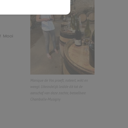
! Mooi
Monique de Vos proeft, noteert, wikt en
weegt. Uiteindelijk leidde dit tot de
aanschaf van deze zachte, betaalbare
Chambolle-Musigny