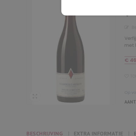
(L
B
Verf
met h
€
46
TOE
Op v
AANT
BESCHRIJVING
EXTRA INFORMATIE