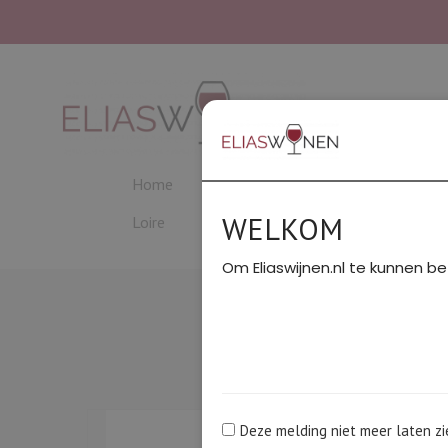
Home
Beaujolais
Bordeaux
C
WELKOM
Loire
PROEVERIJEN
Rhône Noord
Om Eliaswijnen.nl te kunnen be
HOME
/
BO
C
Deze melding niet meer laten zi