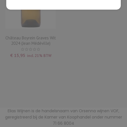
Château Boyrein Graves Wit
2024 (Jean Médéville)
€
15,95
incl. 21% BTW
Elias Wijnen is de handelsnaam van Orsenna wijnen VOF,
geregistreerd bij de Kamer van Koophandel onder nummer
71 66 8004