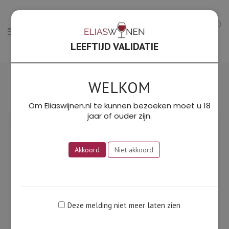
0
LEEFTIJD VALIDATIE
Enig resultaat
WELKOM
Filter
SORTEER OP PRIJS: LAAG NAAR HOOG
Om Eliaswijnen.nl te kunnen bezoeken moet u 18
jaar of ouder zijn.
Akkoord
Niet akkoord
Deze melding niet meer laten zien