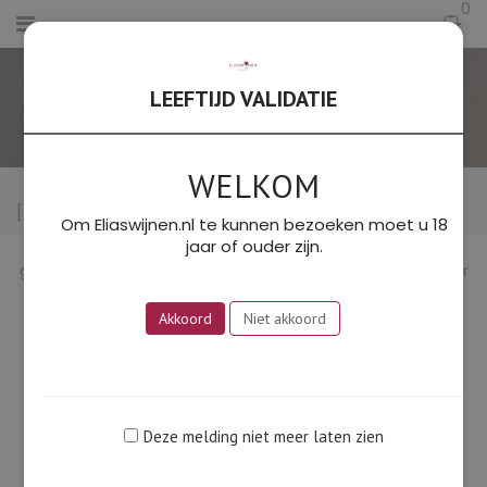
0
LEEFTIJD VALIDATIE
HOME
/
OVERZICHT WINKELS
WELKOM
[dokan-stores]
Om Eliaswijnen.nl te kunnen bezoeken moet u 18
jaar of ouder zijn.
Elias Wijnen is de handelsnaam van Orsenna wijnen VOF,
geregistreerd bij de Kamer van Koophandel onder nummer
71 66 8004
Akkoord
Niet akkoord
BTW nummer: NL 858802922B01, IBAN: NL30RABO
0330283642, BIC: RABONL2U
E-mail:
eliaswijnen@tonelias.nl
Algemene Voorwaarden: zie
hier
Deze melding niet meer laten zien