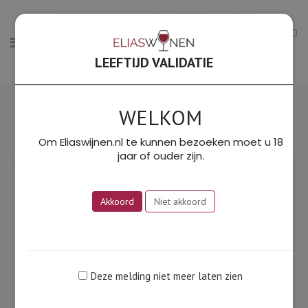
0
LEEFTIJD VALIDATIE
Enig resultaat
WELKOM
Filter
SORTEER OP PRIJS: LAAG NAAR HOOG
Om Eliaswijnen.nl te kunnen bezoeken moet u 18
jaar of ouder zijn.
Akkoord
Niet akkoord
Deze melding niet meer laten zien