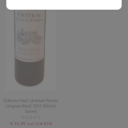
Château Haut Lévêque Pessac
Léognan Rood 2019 (Michel
Gonet)
€
31,95
incl. 21% BTW