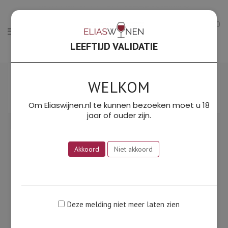
0
LEEFTIJD VALIDATIE
Enig resultaat
WELKOM
Filter
SORTEER OP PRIJS: LAAG NAAR HOOG
Om Eliaswijnen.nl te kunnen bezoeken moet u 18
jaar of ouder zijn.
Akkoord
Niet akkoord
Deze melding niet meer laten zien