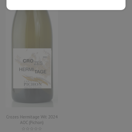
Crozes Hermitage Wit 2024
AOC (Pichon)