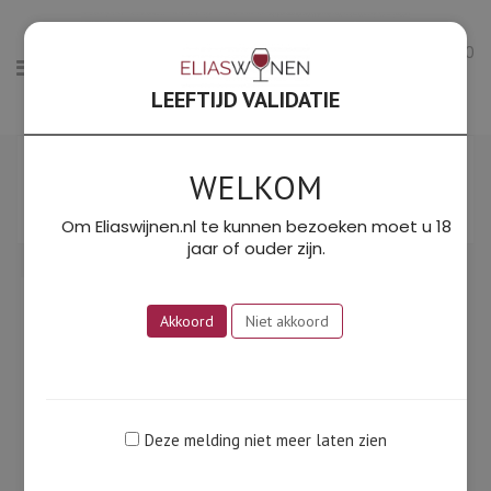
0
LEEFTIJD VALIDATIE
Gesorteerd
Toont alle 2 resultaten
op
WELKOM
Filter
prijs:
SORTEER OP PRIJS: LAAG NAAR HOOG
laag
Om Eliaswijnen.nl te kunnen bezoeken moet u 18
naar
jaar of ouder zijn.
hoog
OP!
Akkoord
Niet akkoord
Deze melding niet meer laten zien