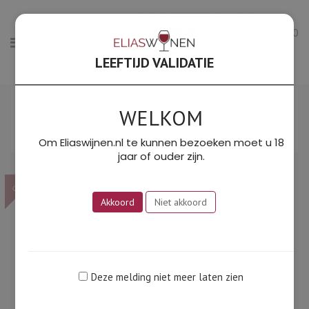
0
LEEFTIJD VALIDATIE
Gesorteerd
Toont alle 2 resultaten
op
WELKOM
Filter
prijs:
SORTEER OP PRIJS: LAAG NAAR HOOG
laag
Om Eliaswijnen.nl te kunnen bezoeken moet u 18
naar
jaar of ouder zijn.
hoog
OP!
OP!
Akkoord
Niet akkoord
Deze melding niet meer laten zien