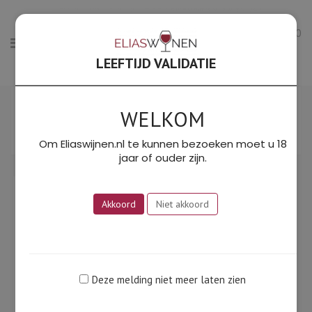
0
LEEFTIJD VALIDATIE
Enig resultaat
WELKOM
Filter
SORTEER OP PRIJS: LAAG NAAR HOOG
Om Eliaswijnen.nl te kunnen bezoeken moet u 18
jaar of ouder zijn.
Akkoord
Niet akkoord
Deze melding niet meer laten zien