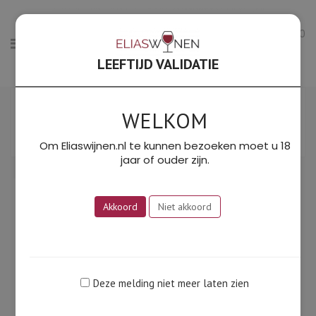
0
LEEFTIJD VALIDATIE
Gesorteerd
Toont alle 2 resultaten
op
WELKOM
Filter
prijs:
SORTEER OP PRIJS: LAAG NAAR HOOG
laag
Om Eliaswijnen.nl te kunnen bezoeken moet u 18
naar
jaar of ouder zijn.
hoog
OP!
Akkoord
Niet akkoord
Deze melding niet meer laten zien