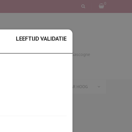
0
LEEFTIJD VALIDATIE
wijn
Elzas
Languedoc & Gascogne
SORTEER OP PRIJS: LAAG NAAR HOOG