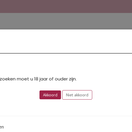
hampagne & Bubbels
Bourgogne
Bugey
Dessert
Rhône Zuid
Rosé
HUISWIJNEN
Pers
zoeken moet u 18 jaar of ouder zijn.
Enig resultaat
Akkoord
Niet akkoord
en