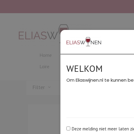
Home
Beaujolais
Bordeaux
C
WELKOM
Loire
PROEVERIJEN
Rhône Noord
Om Eliaswijnen.nl te kunnen be
Filter
Deze melding niet meer laten zi